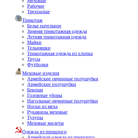
Меховые
Рабочие
Трехпалые
Трикотаж
Белье нательное
Зимняя трикотажная одежда
Летняя трикотажная одежда
Майки
Тельняшки
Трикотажная одежда из хлопка
Трусы
Футболки
Меховые изделия
Армейские овчинные полушубки
Армейские полушубки
Бекеши
Головные уборы
Нагольные овчинные полушубки
Носки из меха
Рукавицы меховые
Тулупы
Меховые жилеты
Одежда из прошлого
Армейская одежда из прошлого