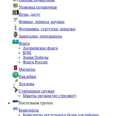
Упаковка подарочная
Игры, досуг
Фляжки, термоса, кружки
Фоторамки, статуэтки, копилки
Зажигалки, пепельницы
Флаги
Андреевские флаги
ВДВ
Знамя Победы
Флаги России
Магниты
Наклейки
Хохлома
Сувенирное оружие
Макеты оружия (не стреляют)
Постельная группа
Комплекты
Комплекты постельного белья для рабочих