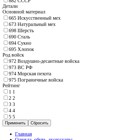
882
СССР
Детали
Основной материал
665
Искусственный мех
673
Натуральный мех
698
Шерсть
690
Сталь
694
Сукно
695
Хлопок
Род войск
972
Воздушно-десантные войска
973
ВС РФ
974
Морская пехота
975
Пограничные войска
Рейтинг
1
1
2
2
3
3
4
4
5
5
Главная
Одежда, обувь, аксессуары