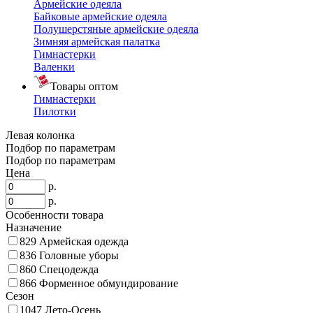
Армейские одеяла
Байковые армейские одеяла
Полушерстяные армейские одеяла
Зимняя армейская палатка
Гимнастерки
Валенки
Товары оптом
Гимнастерки
Пилотки
Левая колонка
Подбор по параметрам
Подбор по параметрам
Цена
р.
р.
Особенности товара
Назначение
829
Армейская одежда
836
Головные уборы
860
Спецодежда
866
Форменное обмундирование
Сезон
1047
Лето-Осень