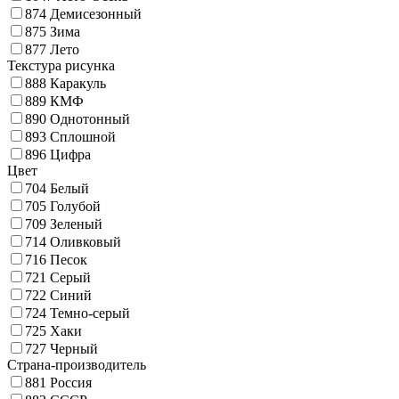
874
Демисезонный
875
Зима
877
Лето
Текстура рисунка
888
Каракуль
889
КМФ
890
Однотонный
893
Сплошной
896
Цифра
Цвет
704
Белый
705
Голубой
709
Зеленый
714
Оливковый
716
Песок
721
Серый
722
Синий
724
Темно-серый
725
Хаки
727
Черный
Страна-производитель
881
Россия