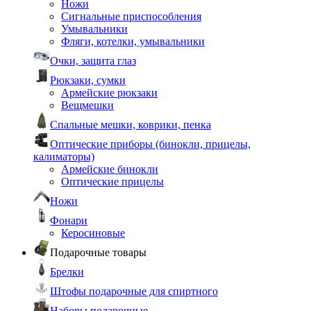
Ножи
Сигнальные приспособления
Умывальники
Фляги, котелки, умывальники
Очки, защита глаз
Рюкзаки, сумки
Армейские рюкзаки
Вещмешки
Спальные мешки, коврики, пенка
Оптические приборы (бинокли, прицелы,
калиматоры)
Армейские бинокли
Оптические прицелы
Ножи
Фонари
Керосиновые
Подарочные товары
Брелки
Штофы подарочные для спиртного
Наборы подарочные