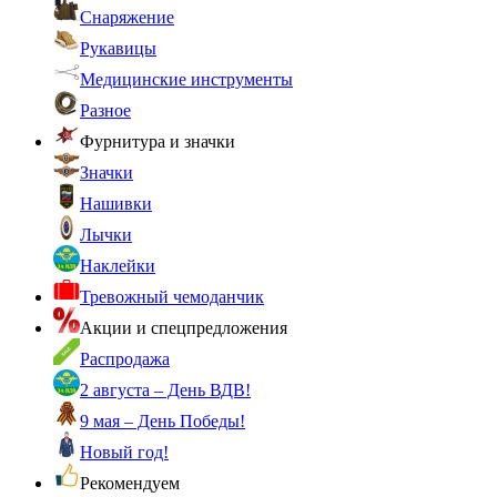
Снаряжение
Рукавицы
Медицинские инструменты
Разное
Фурнитура и значки
Значки
Нашивки
Лычки
Наклейки
Тревожный чемоданчик
Акции и спецпредложения
Распродажа
2 августа – День ВДВ!
9 мая – День Победы!
Новый год!
Рекомендуем