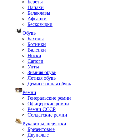
Береты
Папахи
Балаклавы
Афганки
Бескозырки
Обувь
Бахилы
Ботинки
Валенки
Носки
Сапоги
Унты
Зимняя обувь
Летняя обувь
Демисезонная обувь
Ремни
Генеральские ремни
Офицерские ремни
Ремни СССР
Солдатские ремни
Рукавицы, перчатки
Брезентовые
Двупалые