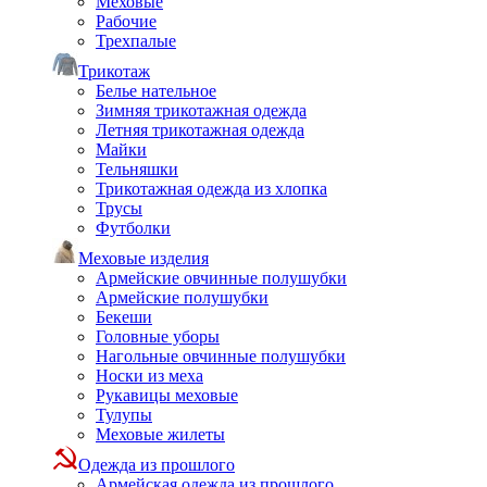
Меховые
Рабочие
Трехпалые
Трикотаж
Белье нательное
Зимняя трикотажная одежда
Летняя трикотажная одежда
Майки
Тельняшки
Трикотажная одежда из хлопка
Трусы
Футболки
Меховые изделия
Армейские овчинные полушубки
Армейские полушубки
Бекеши
Головные уборы
Нагольные овчинные полушубки
Носки из меха
Рукавицы меховые
Тулупы
Меховые жилеты
Одежда из прошлого
Армейская одежда из прошлого