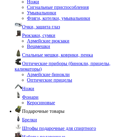
Ножи
Сигнальные приспособления
Умывальники
Фляги, котелки, умывальники
Очки, защита глаз
Рюкзаки, сумки
Армейские рюкзаки
Вещмешки
Спальные мешки, коврики, пенка
Оптические приборы (бинокли, прицелы,
калиматоры)
Армейские бинокли
Оптические прицелы
Ножи
Фонари
Керосиновые
Подарочные товары
Брелки
Штофы подарочные для спиртного
Наборы подарочные