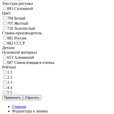
Текстура рисунка
893
Сплошной
Цвет
704
Белый
707
Желтый
710
Золотистый
Страна-производитель
881
Россия
882
СССР
Детали
Основной материал
653
Алюминий
687
Самоклеящаяся пленка
Рейтинг
1
1
2
2
3
3
4
4
5
5
Главная
Фурнитура и значки