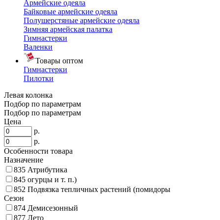
Армейские одеяла
Байковые армейские одеяла
Полушерстяные армейские одеяла
Зимняя армейская палатка
Гимнастерки
Валенки
Товары оптом
Гимнастерки
Пилотки
Левая колонка
Подбор по параметрам
Подбор по параметрам
Цена
р.
р.
Особенности товара
Назначение
835
Атрибутика
845
огурцы и т. п.)
852
Подвязка тепличных растений (помидоры
Сезон
874
Демисезонный
877
Лето