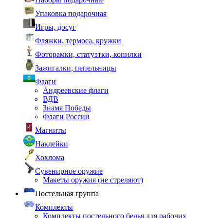
Упаковка подарочная
Игры, досуг
Фляжки, термоса, кружки
Фоторамки, статуэтки, копилки
Зажигалки, пепельницы
Флаги
Андреевские флаги
ВДВ
Знамя Победы
Флаги России
Магниты
Наклейки
Хохлома
Сувенирное оружие
Макеты оружия (не стреляют)
Постельная группа
Комплекты
Комплекты постельного белья для рабочих