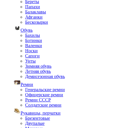
Береты
Папахи
Балаклавы
Афганки
Бескозырки
Обувь
Бахилы
Ботинки
Валенки
Носки
Сапоги
Унты
Зимняя обувь
Летняя обувь
Демисезонная обувь
Ремни
Генеральские ремни
Офицерские ремни
Ремни СССР
Солдатские ремни
Рукавицы, перчатки
Брезентовые
Двупалые