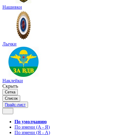
Нашивки
Лычки
Наклейки
Скрыть
Сетка
Список
Прайс-лист
По умолчанию
По имени (A - Я)
По имени (Я - A)