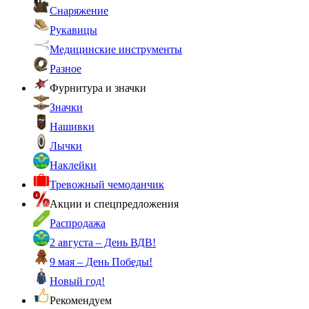
Снаряжение
Рукавицы
Медицинские инструменты
Разное
Фурнитура и значки
Значки
Нашивки
Лычки
Наклейки
Тревожный чемоданчик
Акции и спецпредложения
Распродажа
2 августа – День ВДВ!
9 мая – День Победы!
Новый год!
Рекомендуем