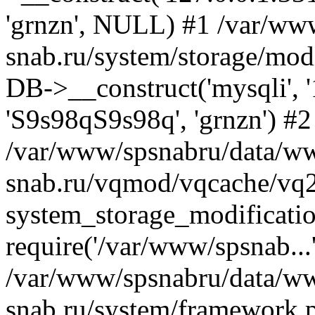
'grnzn', NULL) #1 /var/ww
snab.ru/system/storage/modi
DB->__construct('mysqli', '1
'S9s98qS9s98q', 'grnzn') #2
/var/www/spsnabru/data/w
snab.ru/vqmod/vqcache/vq
system_storage_modificati
require('/var/www/spsnab...
/var/www/spsnabru/data/w
snab.ru/system/framework.p