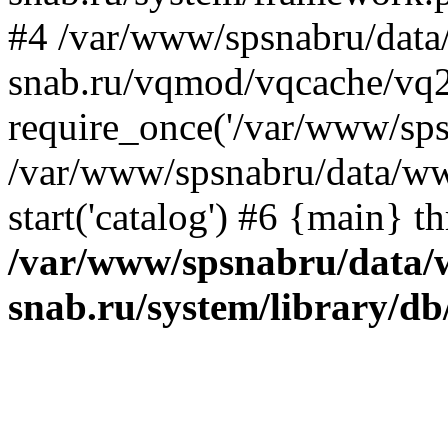
#4 /var/www/spsnabru/dat
snab.ru/vqmod/vqcache/vq2
require_once('/var/www/spsn
/var/www/spsnabru/data/ww
start('catalog') #6 {main} t
/var/www/spsnabru/data/
snab.ru/system/library/db