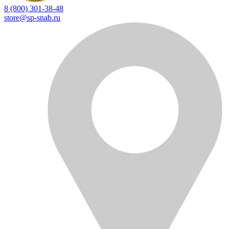
8 (800) 301-38-48
store@sp-snab.ru