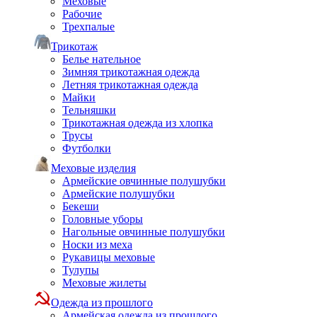
Меховые
Рабочие
Трехпалые
Трикотаж
Белье нательное
Зимняя трикотажная одежда
Летняя трикотажная одежда
Майки
Тельняшки
Трикотажная одежда из хлопка
Трусы
Футболки
Меховые изделия
Армейские овчинные полушубки
Армейские полушубки
Бекеши
Головные уборы
Нагольные овчинные полушубки
Носки из меха
Рукавицы меховые
Тулупы
Меховые жилеты
Одежда из прошлого
Армейская одежда из прошлого