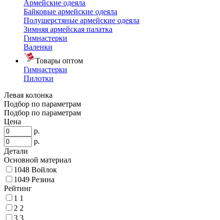
Армейские одеяла
Байковые армейские одеяла
Полушерстяные армейские одеяла
Зимняя армейская палатка
Гимнастерки
Валенки
Товары оптом
Гимнастерки
Пилотки
Левая колонка
Подбор по параметрам
Подбор по параметрам
Цена
р.
р.
Детали
Основной материал
1048
Войлок
1049
Резина
Рейтинг
1
1
2
2
3
3