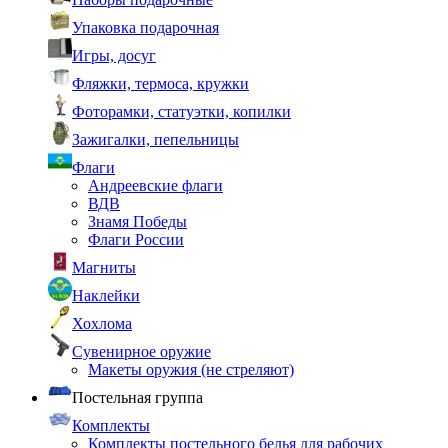
Упаковка подарочная
Игры, досуг
Фляжки, термоса, кружки
Фоторамки, статуэтки, копилки
Зажигалки, пепельницы
Флаги
Андреевские флаги
ВДВ
Знамя Победы
Флаги России
Магниты
Наклейки
Хохлома
Сувенирное оружие
Макеты оружия (не стреляют)
Постельная группа
Комплекты
Комплекты постельного белья для рабочих