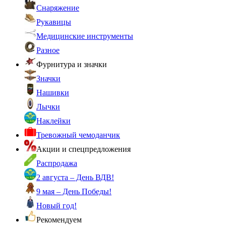
Снаряжение
Рукавицы
Медицинские инструменты
Разное
Фурнитура и значки
Значки
Нашивки
Лычки
Наклейки
Тревожный чемоданчик
Акции и спецпредложения
Распродажа
2 августа – День ВДВ!
9 мая – День Победы!
Новый год!
Рекомендуем