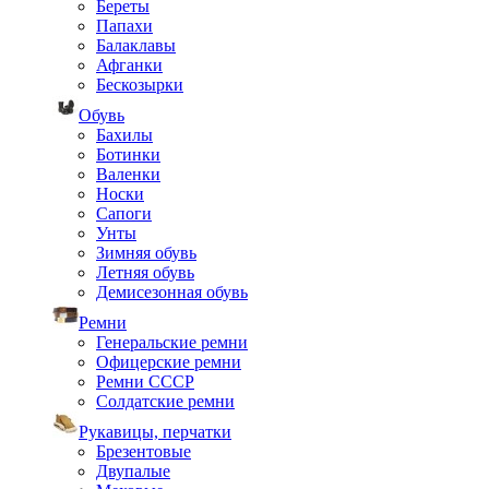
Береты
Папахи
Балаклавы
Афганки
Бескозырки
Обувь
Бахилы
Ботинки
Валенки
Носки
Сапоги
Унты
Зимняя обувь
Летняя обувь
Демисезонная обувь
Ремни
Генеральские ремни
Офицерские ремни
Ремни СССР
Солдатские ремни
Рукавицы, перчатки
Брезентовые
Двупалые