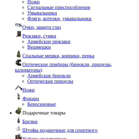
Ножи
Сигнальные приспособления
Умывальники
Фляги, котелки, умывальники
Очки, защита глаз
Рюкзаки, сумки
Армейские рюкзаки
Вещмешки
Спальные мешки, коврики, пенка
Оптические приборы (бинокли, прицелы,
калиматоры)
Армейские бинокли
Оптические прицелы
Ножи
Фонари
Керосиновые
Подарочные товары
Брелки
Штофы подарочные для спиртного
Наборы подарочные