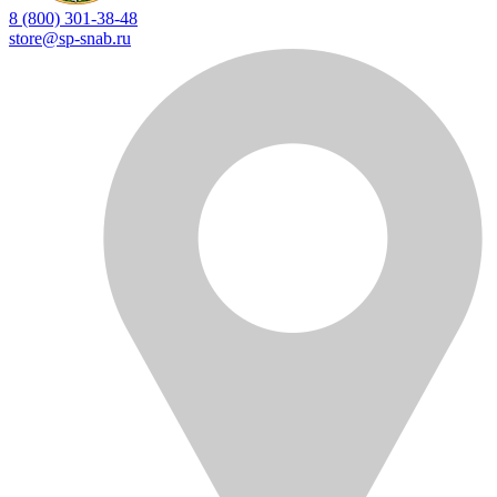
8 (800) 301-38-48
store@sp-snab.ru