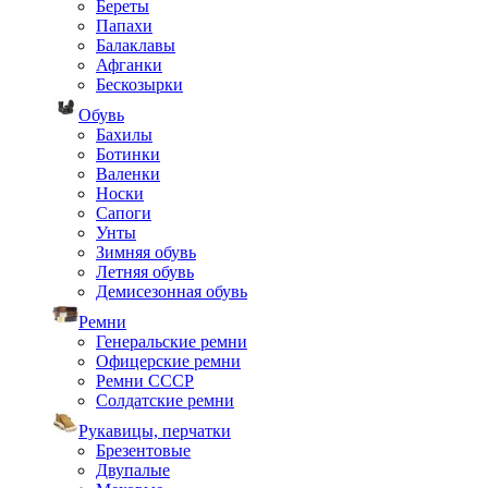
Береты
Папахи
Балаклавы
Афганки
Бескозырки
Обувь
Бахилы
Ботинки
Валенки
Носки
Сапоги
Унты
Зимняя обувь
Летняя обувь
Демисезонная обувь
Ремни
Генеральские ремни
Офицерские ремни
Ремни СССР
Солдатские ремни
Рукавицы, перчатки
Брезентовые
Двупалые