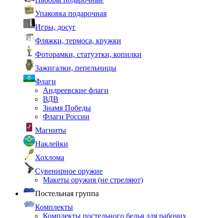
Упаковка подарочная
Игры, досуг
Фляжки, термоса, кружки
Фоторамки, статуэтки, копилки
Зажигалки, пепельницы
Флаги
Андреевские флаги
ВДВ
Знамя Победы
Флаги России
Магниты
Наклейки
Хохлома
Сувенирное оружие
Макеты оружия (не стреляют)
Постельная группа
Комплекты
Комплекты постельного белья для рабочих