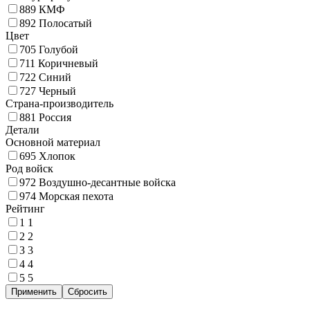
889
КМФ
892
Полосатый
Цвет
705
Голубой
711
Коричневый
722
Синий
727
Черный
Страна-производитель
881
Россия
Детали
Основной материал
695
Хлопок
Род войск
972
Воздушно-десантные войска
974
Морская пехота
Рейтинг
1
1
2
2
3
3
4
4
5
5