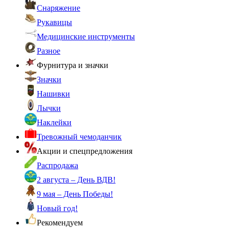
Снаряжение
Рукавицы
Медицинские инструменты
Разное
Фурнитура и значки
Значки
Нашивки
Лычки
Наклейки
Тревожный чемоданчик
Акции и спецпредложения
Распродажа
2 августа – День ВДВ!
9 мая – День Победы!
Новый год!
Рекомендуем