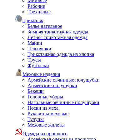
Меховые
Рабочие
Трехпалые
Трикотаж
Белье нательное
Зимняя трикотажная одежда
Летняя трикотажная одежда
Майки
Тельняшки
Трикотажная одежда из хлопка
Трусы
Футболки
Меховые изделия
Армейские овчинные полушубки
Армейские полушубки
Бекеши
Головные уборы
Нагольные овчинные полушубки
Носки из меха
Рукавицы меховые
Тулупы
Меховые жилеты
Одежда из прошлого
Армейская одежда из прошлого