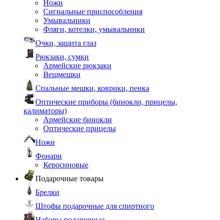
Ножи
Сигнальные приспособления
Умывальники
Фляги, котелки, умывальники
Очки, защита глаз
Рюкзаки, сумки
Армейские рюкзаки
Вещмешки
Спальные мешки, коврики, пенка
Оптические приборы (бинокли, прицелы,
калиматоры)
Армейские бинокли
Оптические прицелы
Ножи
Фонари
Керосиновые
Подарочные товары
Брелки
Штофы подарочные для спиртного
Наборы подарочные