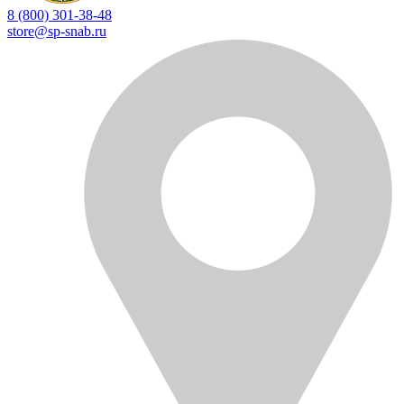
8 (800) 301-38-48
store@sp-snab.ru