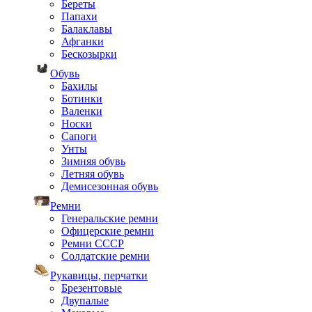
Береты
Папахи
Балаклавы
Афганки
Бескозырки
Обувь
Бахилы
Ботинки
Валенки
Носки
Сапоги
Унты
Зимняя обувь
Летняя обувь
Демисезонная обувь
Ремни
Генеральские ремни
Офицерские ремни
Ремни СССР
Солдатские ремни
Рукавицы, перчатки
Брезентовые
Двупалые