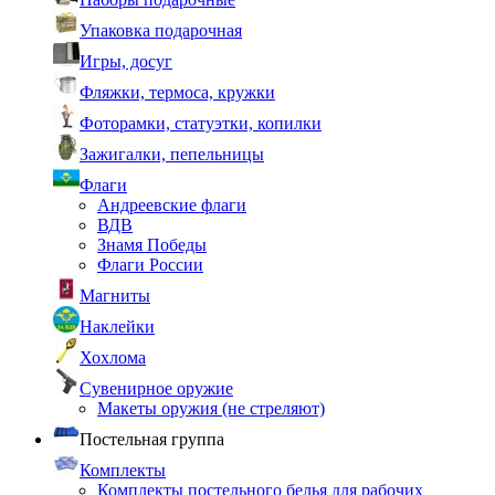
Упаковка подарочная
Игры, досуг
Фляжки, термоса, кружки
Фоторамки, статуэтки, копилки
Зажигалки, пепельницы
Флаги
Андреевские флаги
ВДВ
Знамя Победы
Флаги России
Магниты
Наклейки
Хохлома
Сувенирное оружие
Макеты оружия (не стреляют)
Постельная группа
Комплекты
Комплекты постельного белья для рабочих