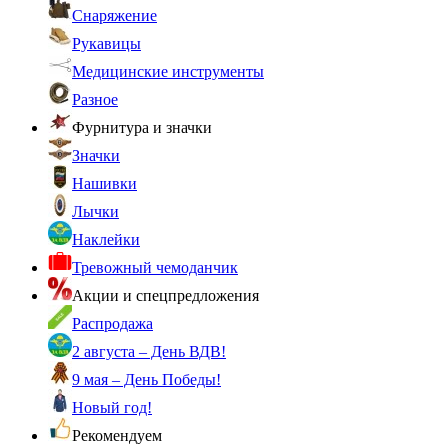
Снаряжение
Рукавицы
Медицинские инструменты
Разное
Фурнитура и значки
Значки
Нашивки
Лычки
Наклейки
Тревожный чемоданчик
Акции и спецпредложения
Распродажа
2 августа – День ВДВ!
9 мая – День Победы!
Новый год!
Рекомендуем