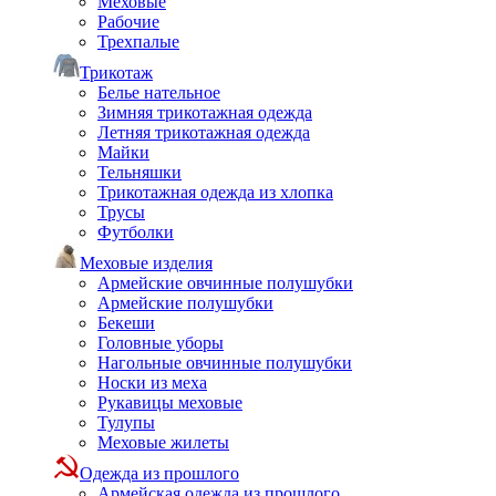
Меховые
Рабочие
Трехпалые
Трикотаж
Белье нательное
Зимняя трикотажная одежда
Летняя трикотажная одежда
Майки
Тельняшки
Трикотажная одежда из хлопка
Трусы
Футболки
Меховые изделия
Армейские овчинные полушубки
Армейские полушубки
Бекеши
Головные уборы
Нагольные овчинные полушубки
Носки из меха
Рукавицы меховые
Тулупы
Меховые жилеты
Одежда из прошлого
Армейская одежда из прошлого