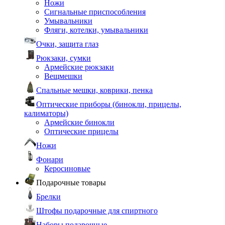
Ножи
Сигнальные приспособления
Умывальники
Фляги, котелки, умывальники
Очки, защита глаз
Рюкзаки, сумки
Армейские рюкзаки
Вещмешки
Спальные мешки, коврики, пенка
Оптические приборы (бинокли, прицелы,
калиматоры)
Армейские бинокли
Оптические прицелы
Ножи
Фонари
Керосиновые
Подарочные товары
Брелки
Штофы подарочные для спиртного
Наборы подарочные