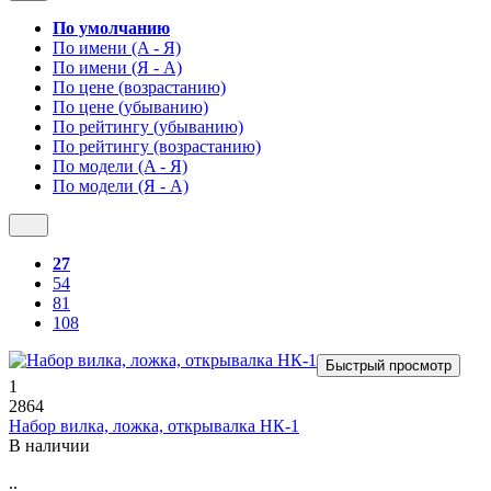
По умолчанию
По имени (A - Я)
По имени (Я - A)
По цене (возрастанию)
По цене (убыванию)
По рейтингу (убыванию)
По рейтингу (возрастанию)
По модели (A - Я)
По модели (Я - A)
27
54
81
108
Быстрый просмотр
1
2864
Набор вилка, ложка, открывалка НК-1
В наличии
..