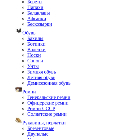
Береты
Папахи
Балаклавы
Афганки
Бескозырки
Обувь
Бахилы
Ботинки
Валенки
Носки
Сапоги
Унты
Зимняя обувь
Летняя обувь
Демисезонная обувь
Ремни
Генеральские ремни
Офицерские ремни
Ремни СССР
Солдатские ремни
Рукавицы, перчатки
Брезентовые
Двупалые