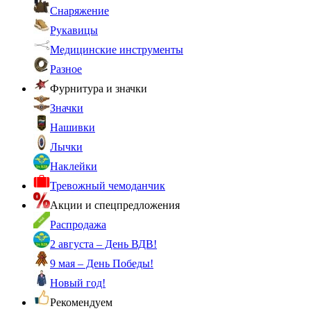
Снаряжение
Рукавицы
Медицинские инструменты
Разное
Фурнитура и значки
Значки
Нашивки
Лычки
Наклейки
Тревожный чемоданчик
Акции и спецпредложения
Распродажа
2 августа – День ВДВ!
9 мая – День Победы!
Новый год!
Рекомендуем