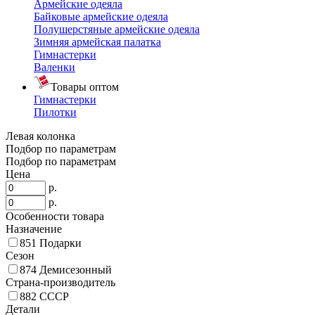
Армейские одеяла
Байковые армейские одеяла
Полушерстяные армейские одеяла
Зимняя армейская палатка
Гимнастерки
Валенки
Товары оптом
Гимнастерки
Пилотки
Левая колонка
Подбор по параметрам
Подбор по параметрам
Цена
р.
р.
Особенности товара
Назначение
851
Подарки
Сезон
874
Демисезонный
Страна-производитель
882
СССР
Детали