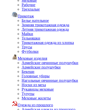
Меховые
Рабочие
Трехпалые
Трикотаж
Белье нательное
Зимняя трикотажная одежда
Летняя трикотажная одежда
Майки
Тельняшки
Трикотажная одежда из хлопка
Трусы
Футболки
Меховые изделия
Армейские овчинные полушубки
Армейские полушубки
Бекеши
Головные уборы
Нагольные овчинные полушубки
Носки из меха
Рукавицы меховые
Тулупы
Меховые жилеты
Одежда из прошлого
Армейская одежда из прошлого