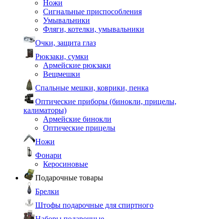
Ножи
Сигнальные приспособления
Умывальники
Фляги, котелки, умывальники
Очки, защита глаз
Рюкзаки, сумки
Армейские рюкзаки
Вещмешки
Спальные мешки, коврики, пенка
Оптические приборы (бинокли, прицелы,
калиматоры)
Армейские бинокли
Оптические прицелы
Ножи
Фонари
Керосиновые
Подарочные товары
Брелки
Штофы подарочные для спиртного
Наборы подарочные