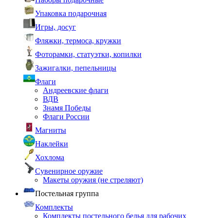
Упаковка подарочная
Игры, досуг
Фляжки, термоса, кружки
Фоторамки, статуэтки, копилки
Зажигалки, пепельницы
Флаги
Андреевские флаги
ВДВ
Знамя Победы
Флаги России
Магниты
Наклейки
Хохлома
Сувенирное оружие
Макеты оружия (не стреляют)
Постельная группа
Комплекты
Комплекты постельного белья для рабочих