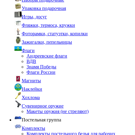
Упаковка подарочная
Игры, досуг
Фляжки, термоса, кружки
Фоторамки, статуэтки, копилки
Зажигалки, пепельницы
Флаги
Андреевские флаги
ВДВ
Знамя Победы
Флаги России
Магниты
Наклейки
Хохлома
Сувенирное оружие
Макеты оружия (не стреляют)
Постельная группа
Комплекты
Комплекты постельного белья для рабочих