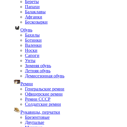
Береты
Папахи
Балаклавы
Афганки
Бескозырки
Обувь
Бахилы
Ботинки
Валенки
Носки
Сапоги
Унты
Зимняя обувь
Летняя обувь
Демисезонная обувь
Ремни
Генеральские ремни
Офицерские ремни
Ремни СССР
Солдатские ремни
Рукавицы, перчатки
Брезентовые
Двупалые