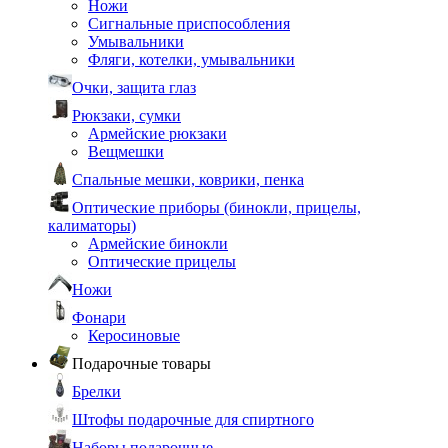
Ножи
Сигнальные приспособления
Умывальники
Фляги, котелки, умывальники
Очки, защита глаз
Рюкзаки, сумки
Армейские рюкзаки
Вещмешки
Спальные мешки, коврики, пенка
Оптические приборы (бинокли, прицелы,
калиматоры)
Армейские бинокли
Оптические прицелы
Ножи
Фонари
Керосиновые
Подарочные товары
Брелки
Штофы подарочные для спиртного
Наборы подарочные