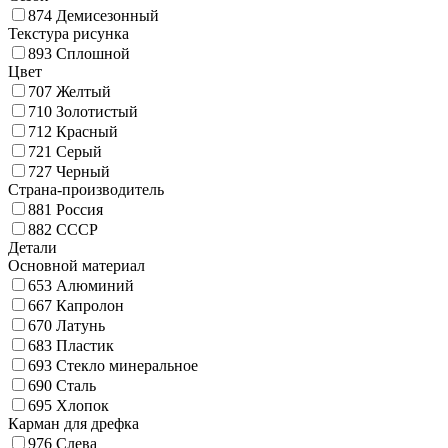
874
Демисезонный
Текстура рисунка
893
Сплошной
Цвет
707
Желтый
710
Золотистый
712
Красный
721
Серый
727
Черный
Страна-производитель
881
Россия
882
СССР
Детали
Основной материал
653
Алюминий
667
Капролон
670
Латунь
683
Пластик
693
Стекло минеральное
690
Сталь
695
Хлопок
Карман для дрефка
976
Слева