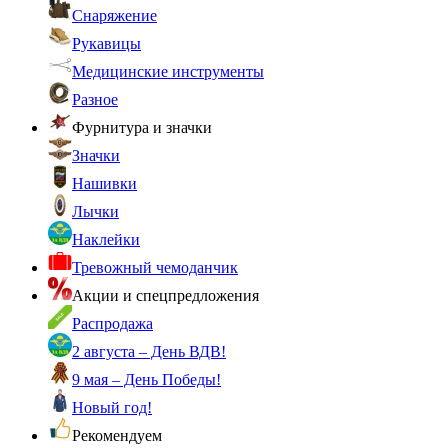
Снаряжение
Рукавицы
Медицинские инструменты
Разное
Фурнитура и значки
Значки
Нашивки
Лычки
Наклейки
Тревожный чемоданчик
Акции и спецпредложения
Распродажа
2 августа – День ВДВ!
9 мая – День Победы!
Новый год!
Рекомендуем