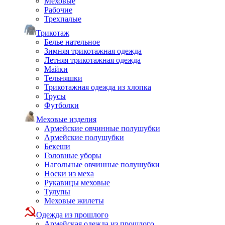
Меховые
Рабочие
Трехпалые
Трикотаж
Белье нательное
Зимняя трикотажная одежда
Летняя трикотажная одежда
Майки
Тельняшки
Трикотажная одежда из хлопка
Трусы
Футболки
Меховые изделия
Армейские овчинные полушубки
Армейские полушубки
Бекеши
Головные уборы
Нагольные овчинные полушубки
Носки из меха
Рукавицы меховые
Тулупы
Меховые жилеты
Одежда из прошлого
Армейская одежда из прошлого